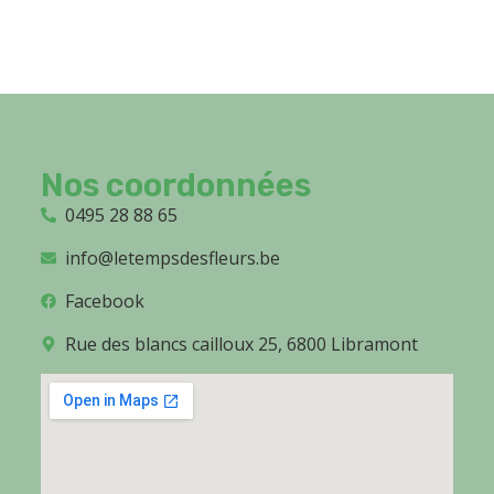
Nos coordonnées
0495 28 88 65
info@letempsdesfleurs.be
Facebook
Rue des blancs cailloux 25, 6800 Libramont